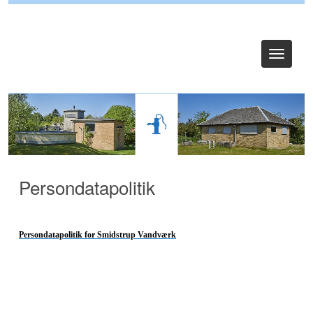
Log ind
Toggle
navigat
Persondatapolitik
Persondatapolitik for Smidstrup Vandværk